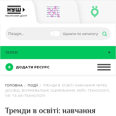
Шукати по каталогу
ГАЛУЗІ
ДОДАТИ РЕСУРС
ГОЛОВНА
ПОДІЇ
ТРЕНДИ В ОСВІТІ: НАВЧАННЯ ЧЕРЕЗ
ДОСВІД, ФОРМУВАЛЬНЕ ОЦІНЮВАННЯ, КЕЙС-ТЕХНОЛОГІЇ,
VR- ТА AR-ТЕХНОЛОГІЇ
Тренди в освіті: навчання