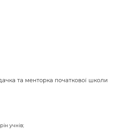
дачка та менторка початкової школи
ін учнів;