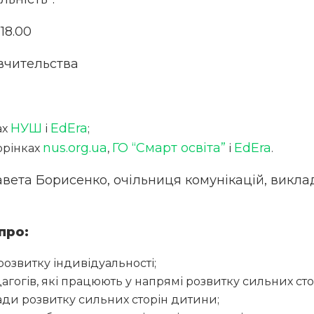
18.00
вчительства
НУШ
EdEra
ах
і
;
nus.org.ua
ГО “Смарт освіта”
EdEra
орінках
,
і
.
вета Борисенко, очільниця комунікацій, викла
про:
озвитку індивідуальності;
гогів, які працюють у напрямі розвитку сильних стор
ади розвитку сильних сторін дитини;