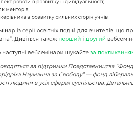
пект роботи в розвитку індивідуальності;
як менторів;
керівника в розвитку сильних сторін учнів.
мінар із серії освітніх подій для вчителів, що 
віта”. Дивіться також
перший
і
другий
вебсемін
 наступні вебсемінари шукайте
за покликання
оводяться за підтримки Представництва “Фонду
Фрідріха Науманна за Свободу” — фонд ліберал
ості людини в усіх сферах суспільства. Детальн