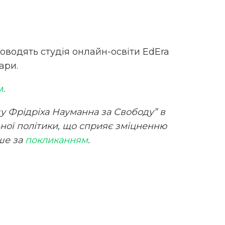
проводять студія онлайн-освіти EdEra
ари.
м
.
 Фрідріха Науманна за Свободу” в
ьної політики, що сприяє зміцненню
іше за
покликанням
.