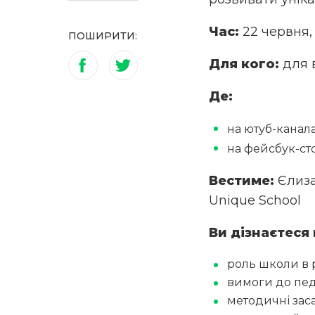
Час:
22 червня, 
ПОШИРИТИ:
Для кого:
для 
Де:
на ютуб-канал
на фейсбук-ст
Вестиме:
Єлиза
Unique School
Ви дізнаєтеся 
роль школи в р
вимоги до педа
методичні зас