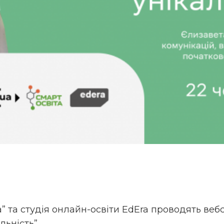
а” та студія онлайн-освіти EdEra проводять веб
льність”.