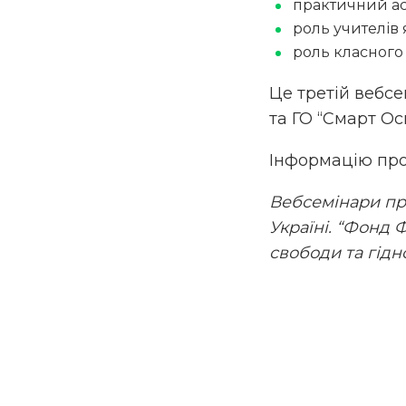
практичний ас
роль учителів 
роль класного 
Це третій вебсе
та ГО “Смарт Ос
Інформацію про
Вебсемінари пр
Україні. “Фонд 
свободи та гідн