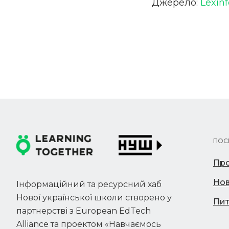
Джерело:
Lexin
ПОС
Про
Но
Інформаційний та ресурсний хаб
Нової української школи створено у
Пит
партнерстві з European EdTech
Alliance та проектом «Навчаємось