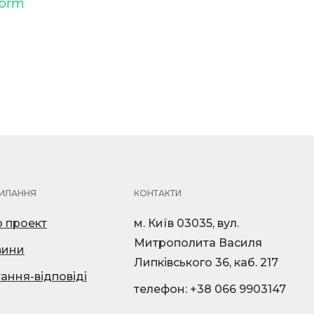
form
ИЛАННЯ
КОНТАКТИ
 проект
м. Київ 03035, вул.
Митрополита Василя
вини
Липківського 36, каб. 217
ання-відповіді
телефон: +38 066 9903147