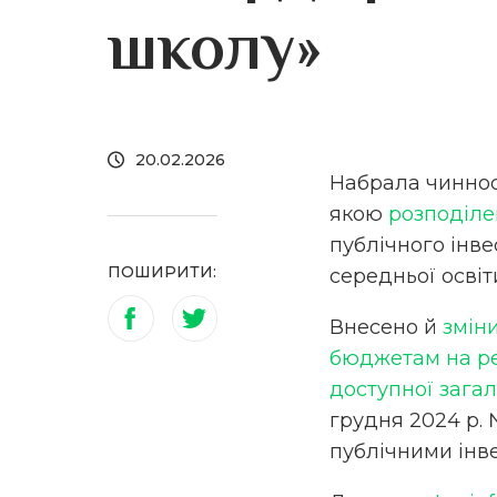
школу»
20.02.2026
Набрала чинност
якою
розподіле
публічного інве
ПОШИРИТИ:
середньої освіт
Внесено й
змін
бюджетам на реа
доступної загал
грудня 2024 р. 
публічними інв