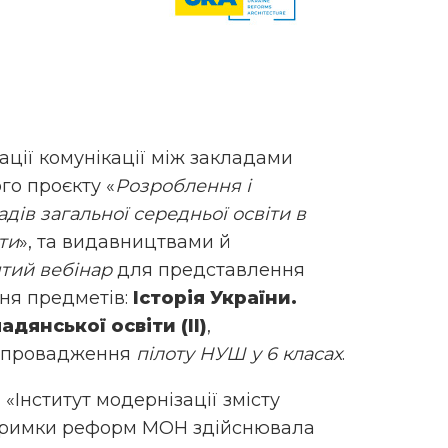
ації комунікації між закладами
го проєкту «
Розроблення і
ів загальної середньої освіти в
ти
», та видавництвами й
ятий вебінар
для представлення
ня предметів:
Історія України.
мадянської освіти (ІІ)
,
 впровадження
пілоту НУШ у 6 класах
.
«Інститут модернізації змісту
ідтримки реформ МОН здійснювала