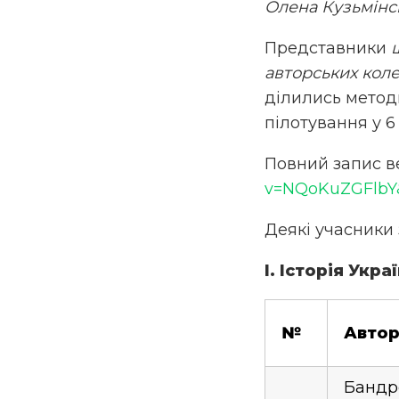
Олена Кузьмінс
Представники
авторських коле
ділились метод
пілотування у 6
Повний запис в
v=NQoKuZGFlbY&
Деякі учасники 
І. Історія Укра
№
Авто
Бандро