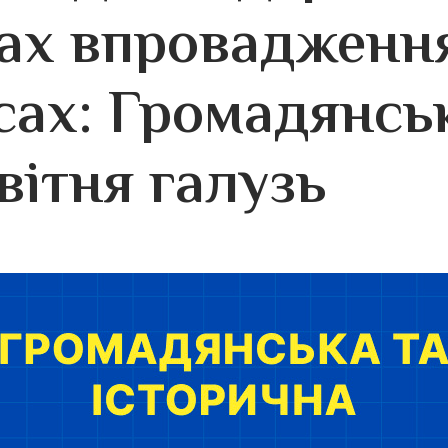
ах впровадження
сах: Громадянсь
вітня галузь