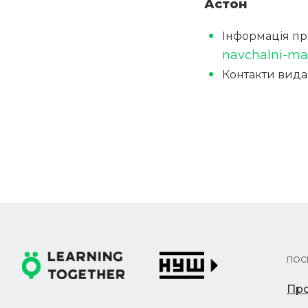
Астон
Інформація пр
navchalni-mat
Контакти видав
ПОС
Про