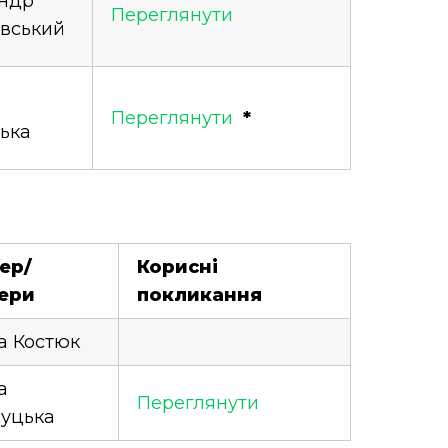
ндр
Переглянути
вський
Переглянути
*
ська
ер/
Корисні
кери
покликання
а Костюк
а
Переглянути
уцька