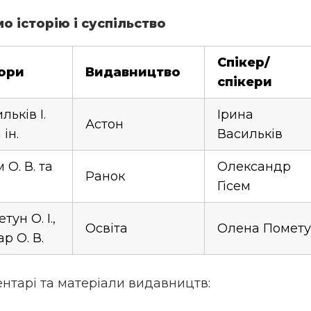
мо історію і суспільство
Спікер/
ори
Видавництво
спікери
льків І.
Ірина
Астон
 ін.
Васильків
м О. В. та
Олександр
Ранок
Гісем
тун О. І.,
Освіта
Олена Помет
р О. В.
нтарі та матеріали видавництв: