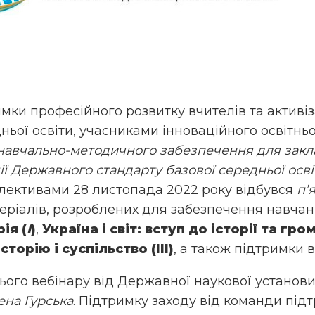
мки професійного розвитку вчителів та активіз
ньої освіти, учасниками інноваційного освітньо
авчально-методичного забезпечення для заклад
ії Державного стандарту базової середньої осві
лективами 28 листопада 2022 року відбувся
п’
еріалів, розроблених для забезпечення навчан
ія (
І
)
,
Україна і світ: вступ до історії та гро
торію і суспільство (ІІІ)
, а також підтримки
го вебінару від Державної наукової установи 
ена Гурська
. Підтримку заходу від команди п