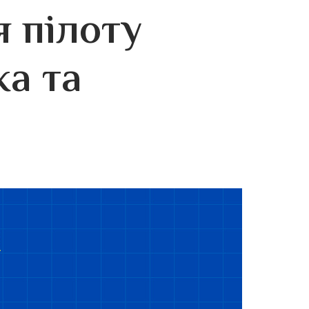
 пілоту
ка та