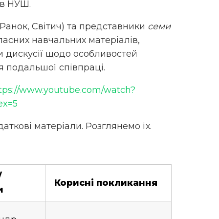
ів НУШ.
, Ранок, Світич) та представники
семи
асних навчальних матеріалів,
и дискусії щодо особливостей
я подальшої співпраці.
tps://www.youtube.com/watch?
ex=5
аткові матеріали. Розглянемо їх.
/
Корисні покликання
и