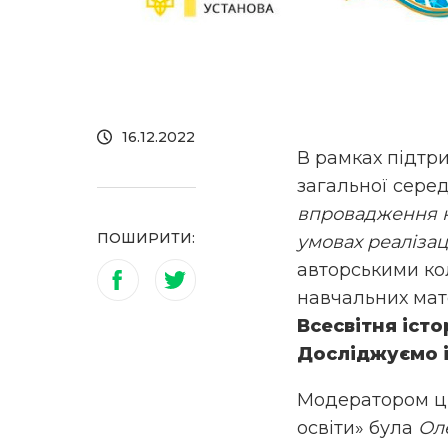
16.12.2022
В рамках підтри
загальної серед
впровадження н
ПОШИРИТИ:
умовах реалізац
авторськими ко
навчальних мат
Всесвітня істор
Досліджуємо іс
Модератором цьо
освіти» була
Ол