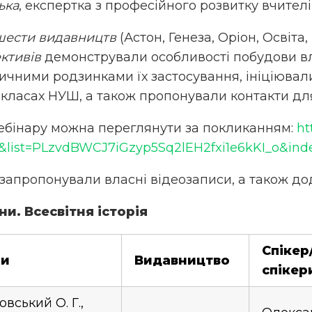
ька
, експертка з професійного розвитку вчител
шести видавництв
(Астон, Генеза, Оріон, Освіта
ктивів
демонстрували особливості побудови вл
ичними родзинками їх застосування, ініціювал
 класах НУШ, а також пропонували контакти дл
ебінару можна переглянути за покликанням:
ht
list=PLzvdBWCJ7iGzyp5Sq2lEH2fxi1e6kKI_o&ind
запропонували власні відеозаписи, а також дод
їни. Всесвітня історія
Спікер
ри
Видавництво
спікер
вський О. Г.,