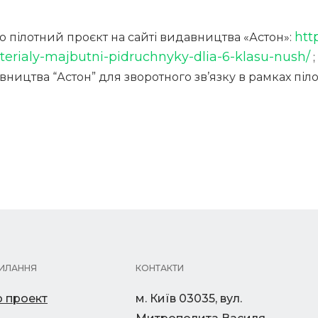
htt
о пілотний проєкт на сайті видавництва «Астон»:
erialy-majbutni-pidruchnyky-dlia-6-klasu-nush/
;
ництва “Астон” для зворотного зв’язку в рамках піл
ИЛАННЯ
КОНТАКТИ
 проект
м. Київ 03035, вул.