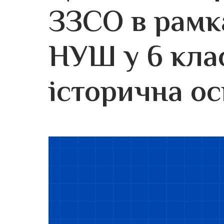
ЗЗСО в рамк
НУШ у 6 кла
історична ос