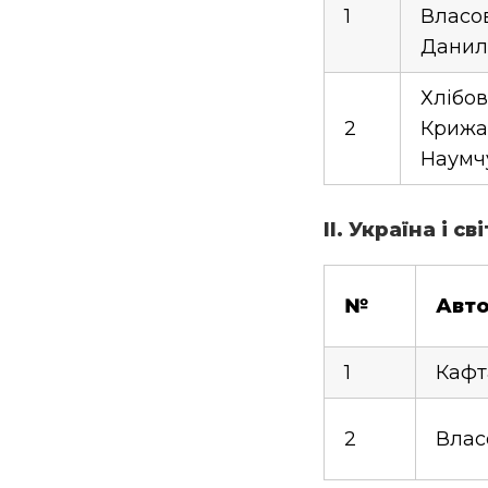
1
Власов 
Даниле
Хлібовс
2
Крижан
Наумчу
ІІ. Україна і с
№
Авт
1
Кафта
2
Власо