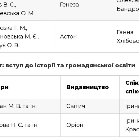
Олекса
В. С.,
Генеза
Бандро
вська О. М.
ька Г. М.,
Ганна
овська М. Є.,
Астон
Хлібов
к О. В.
віт: вступ до історії та громадянської освіти
Спік
ори
Видавництво
спі
н М. В. та ін.
Світич
Ірин
Ірин
ва Н. С. та ін.
Оріон
Крас