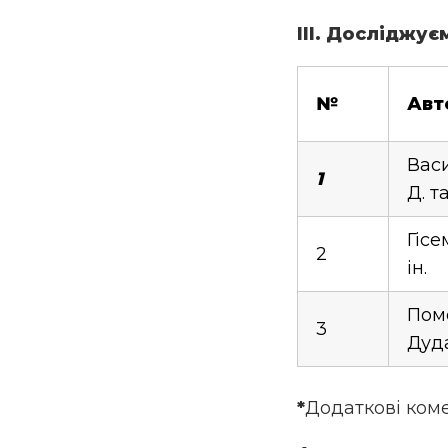
ІІІ. Досліджує
№
Авт
Васи
1
Д. та
Гісе
2
ін.
Поме
3
Дуда
*
Додаткові коме