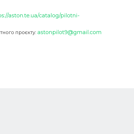
ps://aston.te.ua/catalog/pilotni-
astonpilot9@gmail.com
отного проєкту: