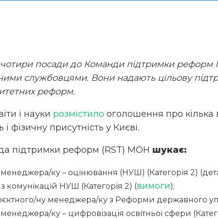
 чотири посади до Команди підтримки реформ М
ними службовцями. Вони надають цільову підтр
ритетних реформ.
віти і науки
розмістило
оголошення про кілька 
 і фізичну присутність у Києві.
нда підтримки реформ (RST) МОН
шукає:
 менеджера/ку – оцінювання (НУШ) (Категорія 2) (д
вимоги
 комунікацій НУШ (Категорія 2) (
);
оєктного/ну менеджера/ку з Реформи державного упра
менеджера/ку – цифровізація освітньої сфери (Катего