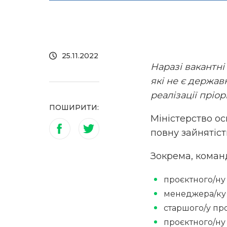
25.11.2022
Наразі вакантні
які не є держав
реалізації пріо
ПОШИРИТИ:
Міністерство ос
повну зайнятість
Зокрема, кома
проєктного/ну
менеджера/ку з
старшого/у пр
проєктного/ну 