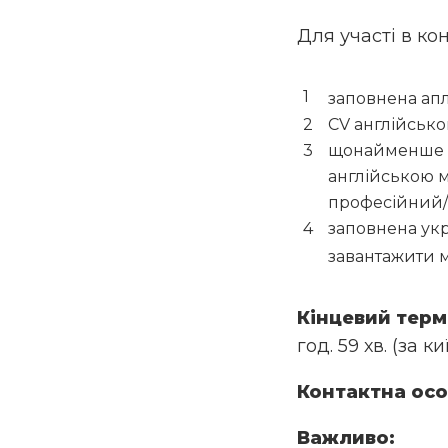
Для участі в ко
заповнена ап
CV англійськ
щонайменше о
англійською м
професійний/
заповнена укр
завантажити
Кінцевий терм
год. 59 хв. (за 
Контактна ос
Важливо: