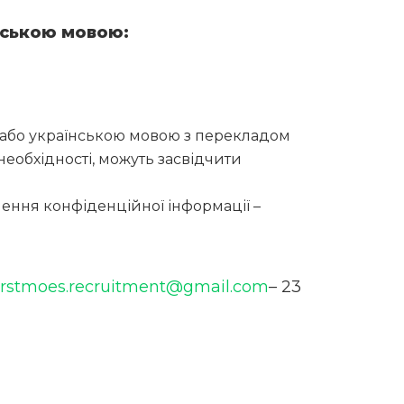
йською мовою:
або українською мовою з перекладом
 необхідності, можуть засвідчити
ення конфіденційної інформації –
rstmoes.recruitment@gmail.com
– 23