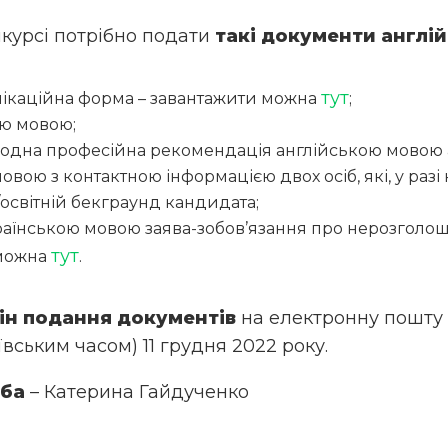
нкурсі потрібно подати
такі документи англі
тут
лікаційна форма – завантажити можна
;
ою мовою;
дна професійна рекомендація англійською мовою 
овою з контактною інформацією двох осіб, які, у разі
освітній бекграунд кандидата;
аїнською мовою заява-зобов’язання про нерозголош
тут
 можна
.
ін подання документів
на електронну пошту
київським часом) 11 грудня 2022 року.
оба
– Катерина Гайдученко