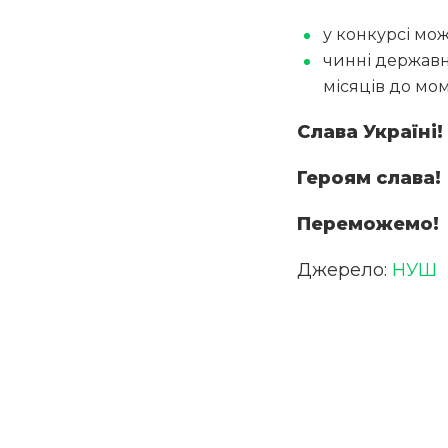
у конкурсі мо
чинні державні
місяців до мом
Слава Україні!
Героям слава!
Переможемо!
Джерело:
НУШ