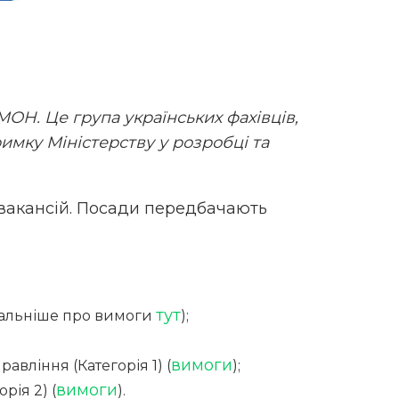
ОН. Це група українських фахівців,
имку Міністерству у розробці та
вакансій. Посади передбачають
тут
етальніше про вимоги
);
вимоги
вління (Категорія 1) (
);
вимоги
рія 2) (
).