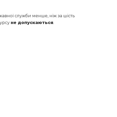
жавної служби менше, ніж за шість
курсу
не допускаються
.