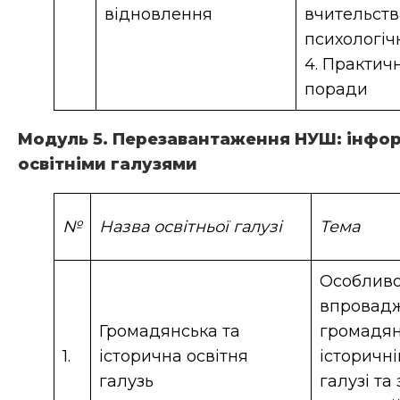
відновлення
вчительств
психологіч
4. Практичн
поради
Модуль 5. Перезавантаження НУШ: інформ
освітніми галузями
№
Назва освітньої галузі
Тема
Особливо
впровад
Громадянська та
громадян
1.
історична освітня
історичні
галузь
галузі т