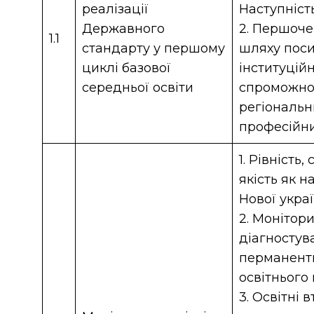
реалізації
Наступніст
Державного
2. Першоче
1.1
стандарту у першому
шляху пос
циклі базової
інституційн
середньої освіти
спроможно
регіональн
професійни
1. Рівність
якість як 
Нової укра
2. Монітори
діагностув
перманент
освітнього
3. Освітні 