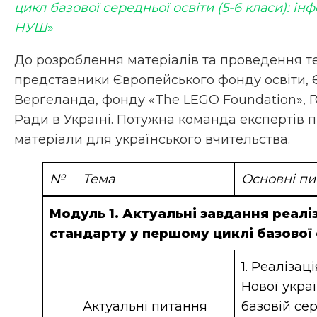
цикл базової середньої освіти (5-6 класи): ін
НУШ
»
До розроблення матеріалів та проведення т
представники Європейського фонду освіти, 
Верґеланда, фонду «The LEGO Foundation», Г
Ради в Україні. Потужна команда експертів 
матеріали для українського вчительства.
№
Тема
Основні пи
Модуль 1. Актуальні завдання реалі
стандарту у першому циклі базової 
1. Реалізац
Нової укра
Актуальні питання
базовій сер