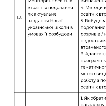
Моніторинг освітніх
визначення
втрат і їх подолання
4. Методи 
як актуальне
освітніх вт
1.2.
завдання Нової
5. Вибудов
української школи в
подолання о
умовах її розбудови
розривів /
недоотрим
втраченог
6. Адаптац
програм і 
тематичног
метою виді
роботу з п
освітніх вт
1. Як обра
навчальну