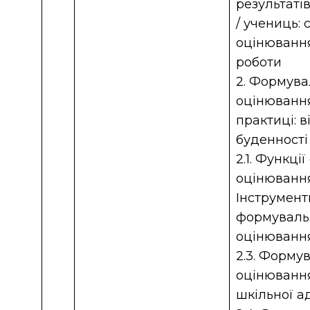
результаті
/ учениць: 
оцінювання
роботи
2. Формув
оцінювання
практиці: в
буденності
2.1. Функц
оцінювання
Інструмент
формуваль
оцінюванн
2.3. Форму
оцінювання
шкільної ад