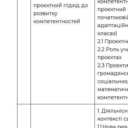
компетентн
проєктний підхід до
проєктний 
розвитку
початокові
компетентностей
адаптаційн
класах)
2.1 Проєктн
2.2 Роль уч
проєктах
2.3 Проєкт
громадянсь
соціальних
математич
компетент
1. Діяльніс
контексті 
1.1.Нова ре