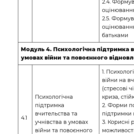
2.4. Форму
оцінювання
2.5. Форму
оцінювання
батьками
Модуль 4. Психологічна підтримка в
умовах війни та повоєнного віднов
1. Психоло
війни на в
(стресові ч
Психологічна
криза, стійк
підтримка
2. Форми п
вчительства та
підтримки 
4.1
учнівства в умовах
3. Корисні 
війни та повоєнного
можливост