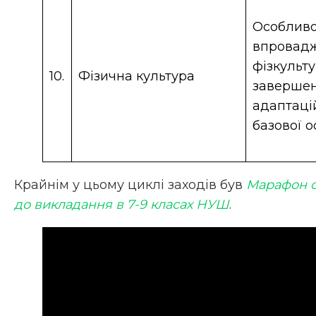
Особливо
впровад
фізкульту
10.
Фізична культура
заверше
адаптаці
базової о
Крайнім у цьому циклі заходів був
Марафон ос
до викладання в 7-9 класах НУШ
.