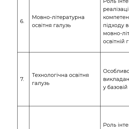
Роль інте
реалізаці
Мовно-літературна
компетен
6.
освітня галузь
підходу в
мовно-лі
освітній 
Особливо
Технологічна освітня
7.
викладан
галузь
у базовій
Роль інте