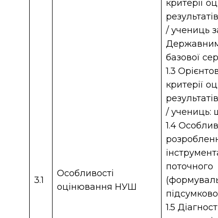
критерії о
результаті
/ учениць 
Державним
базової се
1.3 Орієнто
критерії о
результаті
/ учениць: 
1.4 Особлив
розроблен
інструмент
поточного
Особливості
3.1
(формуваль
оцінювання НУШ
підсумково
1.5 Діагнос