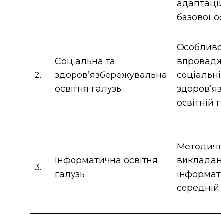
адаптаці
базової о
Особливо
Соціальна та
впровад
2.
здоров’язбережувальна
соціальні
освітня галузь
здоров’я
освітній 
Методичн
Інформатична освітня
виклада
3.
галузь
інформат
середній 