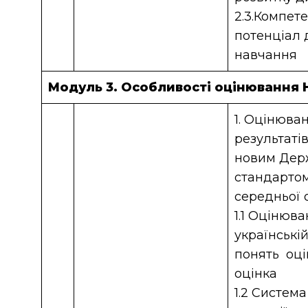
2.3.Компет
потенціал 
навчання
Модуль 3. Особливості оцінювання
1. Оцінюва
результаті
новим Дер
стандартом
середньої о
1.1 Оцінюва
українській
понять оц
оцінка
1.2 Система