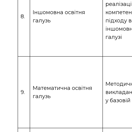
реалізаці
Іншомовна освітня
компетен
8.
галузь
підходу в
іншомовні
галузі
Методичн
Математична освітня
9.
викладан
галузь
у базовій