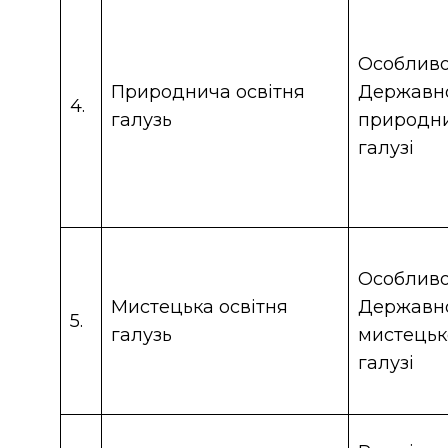
Особливос
Природнича освітня
Державно
4.
галузь
природни
галузі
Особливос
Мистецька освітня
Державно
5.
галузь
мистецько
галузі