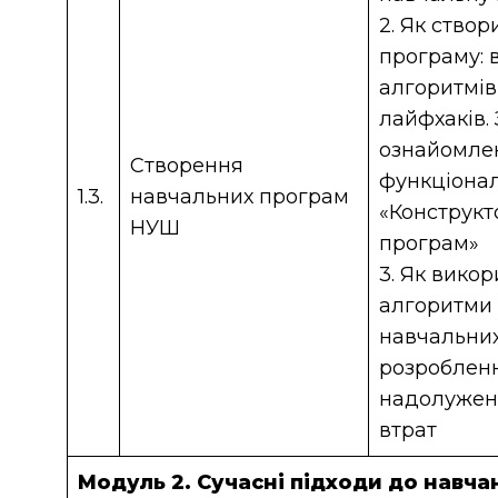
2. Як ство
програму: 
алгоритмів
лайфхаків.
ознайомле
Створення
функціона
1.3.
навчальних програм
«Конструкт
НУШ
програм»
3. Як вико
алгоритми
навчальни
розробленн
надолужен
втрат
Модуль 2. Сучасні підходи до навчан