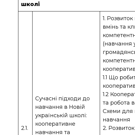
школі
1. Розвиток
вмінь та к
компетент
(навчання 
громадянсь
компетентн
кооперати
1.1 Що роб
кооперати
1.2 Коопер
Сучасні підходи до
та робота в
навчання в Новій
Схеми для
українській школі:
навчання
кооперативне
2.1.
2. Розвито
навчання та