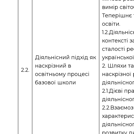
вимір світо
Теперішнє 
освіти.
1.2.Діяльні
контексті 
сталості р
Діяльнісний підхід як
українсько
наскрізний в
2. Шляхи т
2.2.
освітньому процесі
наскрізної 
базової школи
діяльнісно
2.1.Дієві п
діяльнісног
2.2.Взаємоз
характерис
діяльнісног
розвитку д