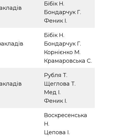
Бібік Н.
закладів
Бондарчук Г.
Феник І.
Бібік Н.
закладів
Бондарчук Г.
Корнієнко М.
Крамаровська С.
Рубля Т.
закладів
Щеглова Т.
Мед І.
Феник І.
Воскресенська
Н.
Цепова І.