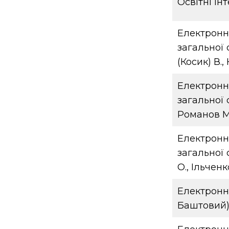
Освітні ін
Електронни
загальної 
(Косик) В.,
Електронни
загальної 
Романов М
Електронни
загальної 
О., Ільченко
Електронн
Баштовий