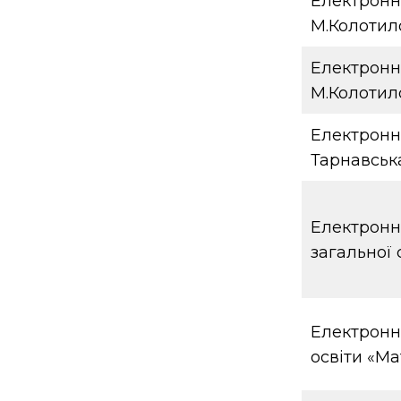
Електронни
М.Колотил
Електронн
М.Колотил
Електронни
Тарнавська
Електронни
загальної 
Електронни
освіти «М