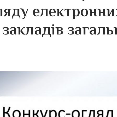
ляду електронних
 закладів загаль