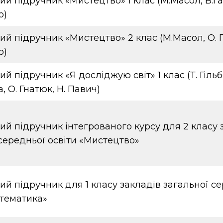
й підручник «Мистецтво» 1 клас (М.Масол, В.Г
о)
ий підручник «Мистецтво» 2 клас (М.Масол, О. 
о)
й підручник «Я досліджую світ» 1 клас (Т. Гільбе
, О. Гнатюк, Н. Павич)
й підручник інтегрованого курсу для 2 класу 
середньої освіти «Мистецтво»
й підручник для 1 класу закладів загальної с
атематика»