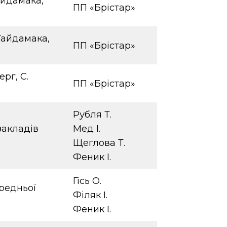
айдамака,
ПП «Брістар»
Гайдамака,
ПП «Брістар»
рг, С.
ПП «Брістар»
Рубля Т.
закладів
Мед І.
Щеглова Т.
Феник І.
Гісь О.
ередньої
Філяк І.
Феник І.