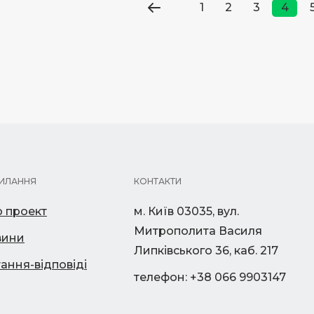
1
2
3
4
ИЛАННЯ
КОНТАКТИ
 проект
м. Київ 03035, вул.
Митрополита Василя
вини
Липківського 36, каб. 217
ання-відповіді
телефон: +38 066 9903147