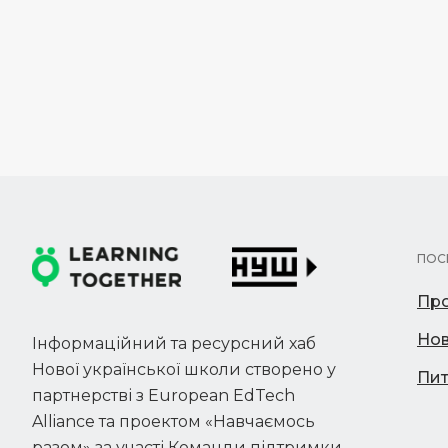
ПОС
Про
Но
Інформаційний та ресурсний хаб
Нової української школи створено у
Пит
партнерстві з European EdTech
Alliance та проектом «Навчаємось
разом» за участі Команди підтримки