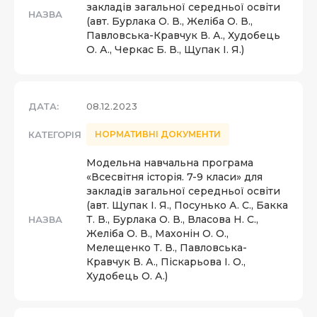
закладів загальної середньої освіти
НАЗВА
(авт. Бурлака О. В., Желіба О. В.,
Павловська-Кравчук В. А., Худобець
О. А., Черкас Б. В., Щупак І. Я.)
ДАТА:
08.12.2023
КАТЕГОРІЯ
НОРМАТИВНІ ДОКУМЕНТИ
Модельна навчальна програма
«Всесвітня історія. 7-9 класи» для
закладів загальної середньої освіти
(авт. Щупак І. Я., Посунько А. С., Бакка
Т. В., Бурлака О. В., Власова Н. С.,
НАЗВА
Желіба О. В., Махонін О. О.,
Мелещенко Т. В., Павловська-
Кравчук В. А., Піскарьова І. О.,
Худобець О. А.)