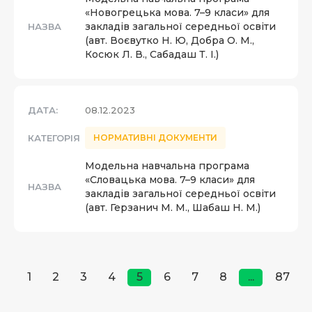
«Новогрецька мова. 7–9 класи» для
закладів загальної середньої освіти
НАЗВА
(авт. Воєвутко Н. Ю, Добра О. М.,
Косюк Л. В., Сабадаш Т. І.)
ДАТА:
08.12.2023
КАТЕГОРІЯ
НОРМАТИВНІ ДОКУМЕНТИ
Модельна навчальна програма
«Словацька мова. 7–9 класи» для
НАЗВА
закладів загальної середньої освіти
(авт. Герзанич М. М., Шабаш Н. М.)
1
2
3
4
5
6
7
8
...
87