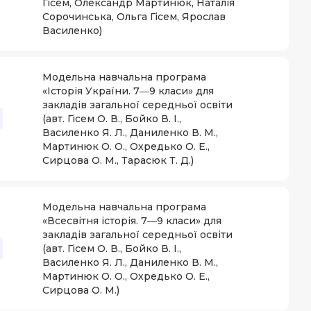
Гісем, Олександр Мартинюк, Наталія
Сорочинська, Ольга Гісем, Ярослав
Василенко)
Модельна навчальна програма
«Історія України. 7―9 класи» для
закладів загальної середньої освіти
(авт. Гісем О. В., Бойко В. І.,
Василенко Я. Л., Даниленко В. М.,
Мартинюк О. О., Охредько О. Е.,
Сирцова О. М., Тарасюк Т. Д.)
Модельна навчальна програма
«Всесвітня історія. 7―9 класи» для
закладів загальної середньої освіти
(авт. Гісем О. В., Бойко В. І.,
Василенко Я. Л., Даниленко В. М.,
Мартинюк О. О., Охредько О. Е.,
Сирцова О. М.)