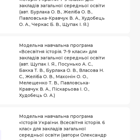
закладів загальної середньої освіти
(авт. Бурлака О. В., Желіба О. В.,
Павловська-Кравчук В. А., Худобець
О. А., Черкас Б. В., Щупак І. Я.)
Модельна навчальна програма
«Всесвітня історія. 7-9 класи» для
закладів загальної середньої освіти
(авт. Щупак І. Я., Посунько А. С.,
Бакка Т. В., Бурлака О. В., Власова Н.
С., Желіба О. В., Махонін О. О.,
Мелещенко Т. В., Павловська-
Кравчук В. А., Піскарьова І. О.,
Худобець О. А.)
Модельна навчальна програма
«Історія України. Всесвітня історія. 6
клас» для закладів загальної
середньої освіти (автори Олександр