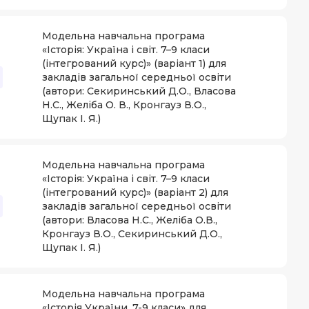
Модельна навчальна програма
«Історія: Україна і світ. 7–9 класи
(інтегрований курс)» (варіант 1) для
закладів загальної середньої освіти
(автори: Секиринський Д.О., Власова
Н.С., Желіба О. В., Кронгауз В.О.,
Щупак І. Я.)
Модельна навчальна програма
«Історія: Україна і світ. 7–9 класи
(інтегрований курс)» (варіант 2) для
закладів загальної середньої освіти
(автори: Власова Н.С., Желіба О.В.,
Кронгауз В.О., Секиринський Д.О.,
Щупак І. Я.)
Модельна навчальна програма
«Історія України. 7-9 класи» для