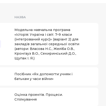
НАЗВА
Модельна навчальна програма
«Історія: Україна і світ. 7–9 класи
(інтегрований курс)» (варіант 2) для
закладів загальної середньої освіти
(автори: Власова Н.С., Желіба О.В.,
Кронгауз В.О., Секиринський Д.О.,
Щупак І. Я.)
Посібник «Як допомогти учням і
батькам у часи війни»
Оцінка проектів. Процеси.
Спілкування