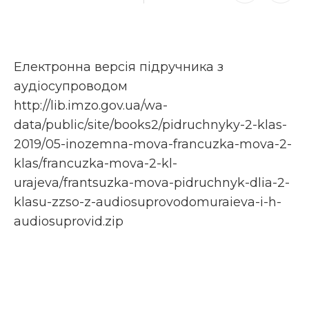
Електронна версія підручника з
аудіосупроводом
http://lib.imzo.gov.ua/wa-
data/public/site/books2/pidruchnyky-2-klas-
2019/05-inozemna-mova-francuzka-mova-2-
klas/francuzka-mova-2-kl-
urajeva/frantsuzka-mova-pidruchnyk-dlia-2-
klasu-zzso-z-audiosuprovodomuraieva-i-h-
audiosuprovid.zip