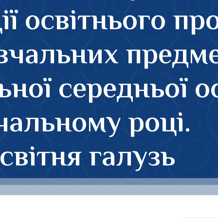
ії освітнього пр
вчальних предме
ьної середньої ос
чальному році.
світня галузь