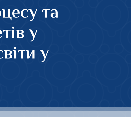
оцесу та
тів у
віти у