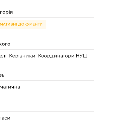
горія
МАТИВНІ ДОКУМЕНТИ
кого
,
,
елі
Керівники
Координатори НУШ
зь
матична
класи