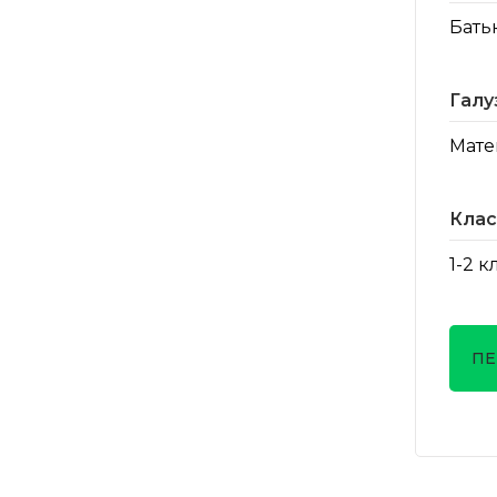
Бать
Галу
Мате
Клас
1-2 к
ПЕ