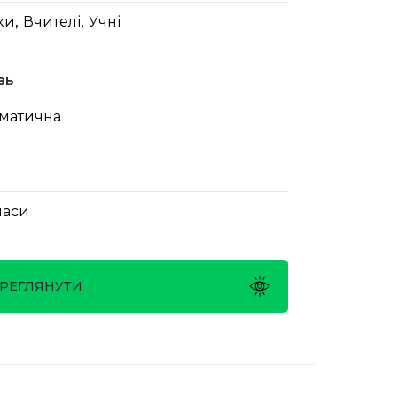
,
,
ки
Вчителі
Учні
зь
матична
ласи
РЕГЛЯНУТИ