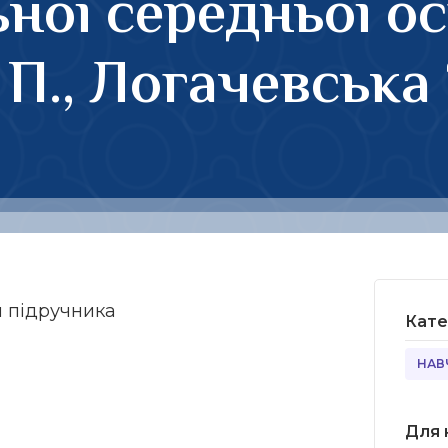
ьної середньої ос
П., Логачевська Т
я підручника
Кате
НАВ
Для 