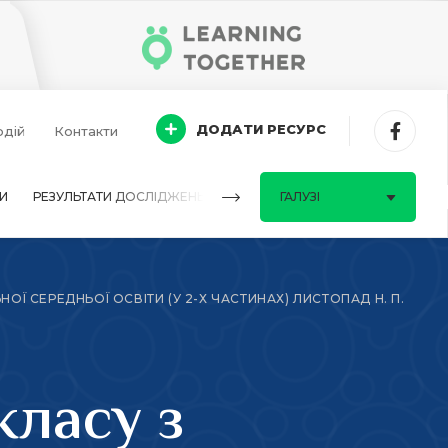
ДОДАТИ РЕСУРС
одій
Контакти
И
РЕЗУЛЬТАТИ ДОСЛІДЖЕНЬ
ПИТАННЯ-ВІДПОВІДІ
ГАЛУЗІ
 СЕРЕДНЬОЇ ОСВІТИ (У 2-Х ЧАСТИНАХ) ЛИСТОПАД Н. П.
класу з