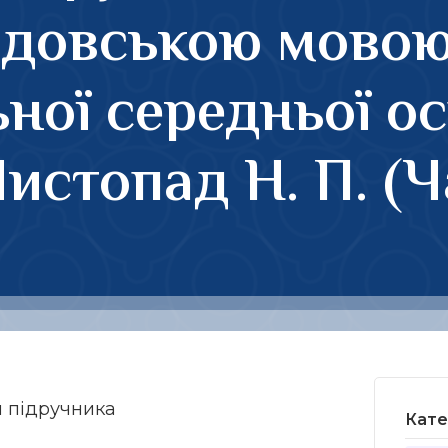
лдовською мово
ної середньої ос
Листопад Н. П. (
я підручника
Кате