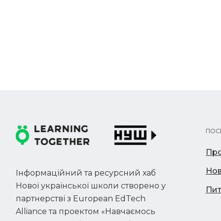
ПОС
Про
Но
Інформаційний та ресурсний хаб
Нової української школи створено у
Пит
партнерстві з European EdTech
Alliance та проектом «Навчаємось