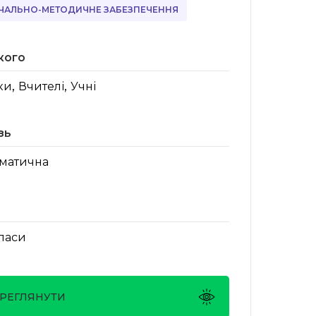
ЧАЛЬНО-МЕТОДИЧНЕ ЗАБЕЗПЕЧЕННЯ
кого
,
,
ки
Вчителі
Учні
зь
матична
класи
РЕГЛЯНУТИ