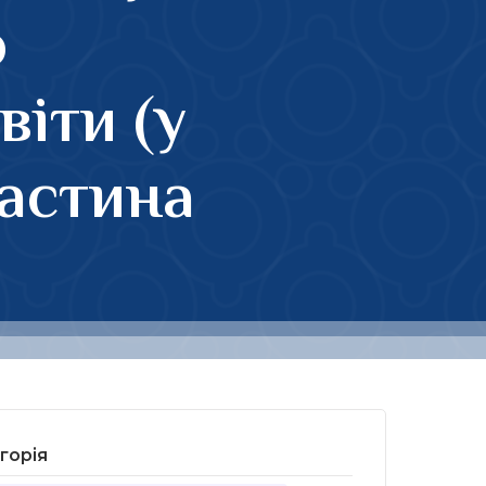
ю
віти (у
Частина
горія