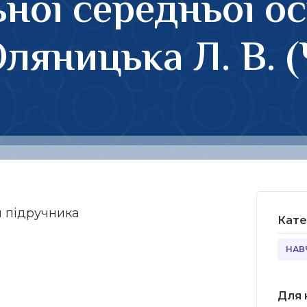
ної середньої ос
Оляницька Л. В. 
я підручника
Кате
НАВ
Для 