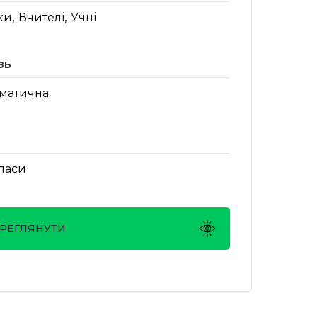
,
,
ки
Вчителі
Учні
зь
матична
класи
РЕГЛЯНУТИ