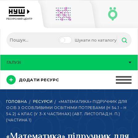
Шукати по каталогу
ГАЛУЗІ
ДОДАТИ РЕСУРС
ГОЛОВНА
РЕСУРСИ
«МАТЕМАТИКА» ПІДРУЧНИК ДЛЯ
ОСІБ З ОСОБЛИВИМИ ОСВІТНІМИ ПОТРЕБАМИ (Н 54.1 – Н
54.2) 4 КЛАС (У 3-Х ЧАСТИНАХ) (АВТ. ЛИСТОПАД Н. П.)
(ЧАСТИНА 1)
«Математика» підручник для