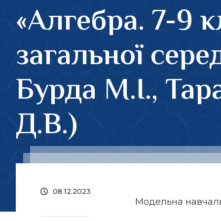
«Алгебра. 7-9 
загальної серед
Бурда М.І., Тар
Д.В.)
08.12.2023
Модельна навчал