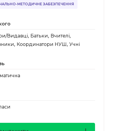
ЧАЛЬНО-МЕТОДИЧНЕ ЗАБЕЗПЕЧЕННЯ
кого
,
,
,
ри/Видавці
Батьки
Вчителі
,
,
вники
Координатори НУШ
Учні
зь
матична
класи