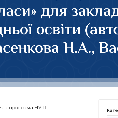
класи» для закла
ньої освіти (авт
асенкова Н.А., В
ьна програма НУШ
Кате