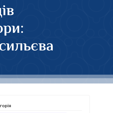
дів
ори:
асильєва
горія