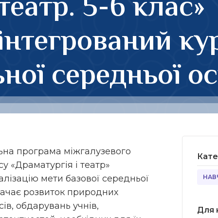
театр. 5-6 клас»
інтегрований ку
ьної середньої ос
на програма міжгалузевого
Кате
су «Драматургія і театр»
лізацію мети базової середньої
НАВ
бачає розвиток природних
сів, обдарувань учнів,
Для 