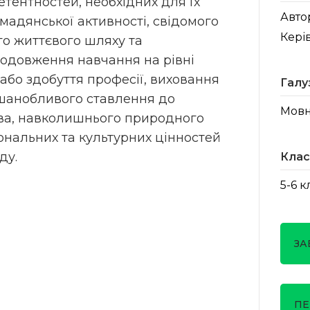
тентностей, необхідних для їх
Авто
омадянської активності, свідомого
Кері
о життєвого шляху та
родовження навчання на рівні
 або здобуття професії, виховання
Галу
 шанобливого ставлення до
Мовн
тва, навколишнього природного
ональних та культурних цінностей
ду.
Клас
5-6 
ЗА
ПЕ