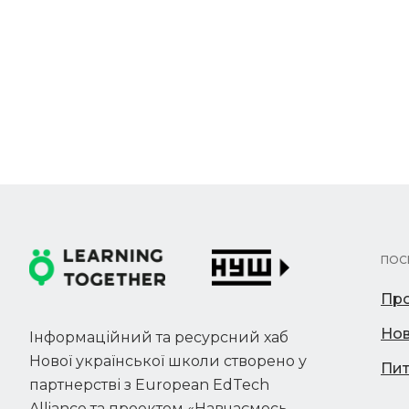
ПОС
Про
Но
Інформаційний та ресурсний хаб
Нової української школи створено у
Пит
партнерстві з European EdTech
Alliance та проектом «Навчаємось