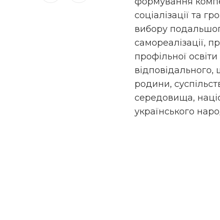
формування компе
соціалізації та гр
вибору подальшог
самореалізації, п
профільної освіти
відповідального,
родини, суспільс
середовища, наці
українського наро