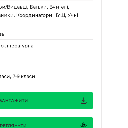
,
,
,
ри/Видавці
Батьки
Вчителі
,
,
вники
Координатори НУШ
Учні
зь
о-літературна
,
класи
7-9 класи
ВАНТАЖИТИ
РЕГЛЯНУТИ