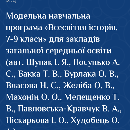
О. А.)
Модельна навчальна
програма «Всесвітня історія.
7-9 класи» для закладів
загальної середньої освіти
(авт. Щупак І. Я., Посунько А.
С., Бакка Т. В., Бурлака О. В.,
Власова Н. С., Желіба О. В.,
Махонін О. О., Мелещенко Т.
В., Павловська-Кравчук В. А.,
Піскарьова І. О., Худобець О.