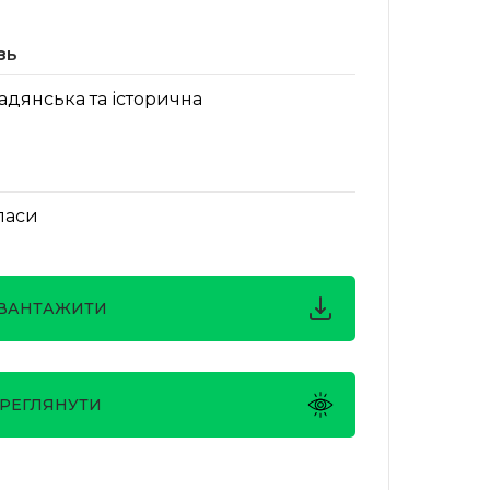
зь
адянська та історична
класи
ВАНТАЖИТИ
РЕГЛЯНУТИ