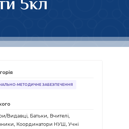
ти 5кл
горія
ЧАЛЬНО-МЕТОДИЧНЕ ЗАБЕЗПЕЧЕННЯ
кого
,
,
,
ри/Видавці
Батьки
Вчителі
,
,
вники
Координатори НУШ
Учні