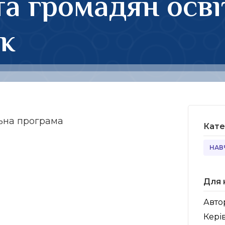
 та громадян осві
к
ьна програма
Кате
НАВ
Для 
Авто
Кері