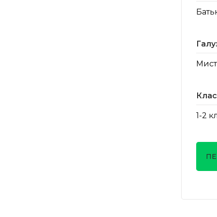
Бать
Галу
Мист
Клас
1-2 к
ПЕ