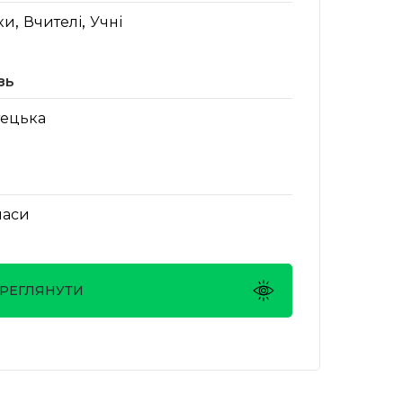
,
,
ки
Вчителі
Учні
зь
ецька
ласи
РЕГЛЯНУТИ