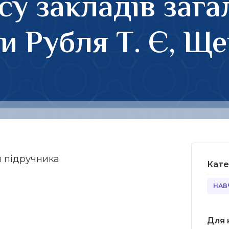
су закладів зага
и Рубля Т. Є, Ще
я підручника
Кате
НАВ
Для 