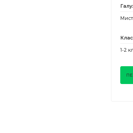
Галу
Мист
Клас
1-2 к
ПЕ