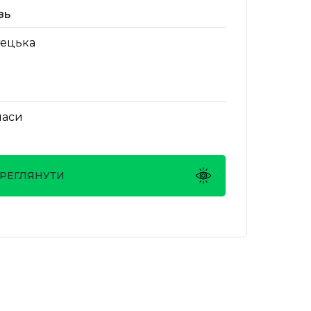
зь
ецька
ласи
РЕГЛЯНУТИ