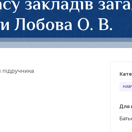
асу закладів заг
и Лобова О. В.
я підручника
Кате
НАВ
Для 
Бать