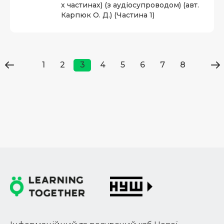
х частинах) (з аудіосупроводом) (авт.
Карпюк О. Д.) (Частина 1)
1
2
3
4
5
6
7
8