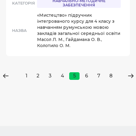
НАВЧАЛЬНО-МЕТОДИЧНЕ
КАТЕГОРІЯ
ЗАБЕЗПЕЧЕННЯ
«Мистецтво» підручник
інтегрованого курсу для 4 класу з
навчанням румунською мовою
НАЗВА
закладів загальної середньої освіти
Масол Л. М., Гайдамака О. В.,
Колотило О. М.
1
2
3
4
5
6
7
8