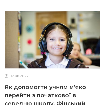
всіх учнів. Як створити й підтримувати
інклюзивне освітнє середовище? Які
інструменти, методи та підходи допоможуть
учителям успішно навчати багатоманітні класи?
Як ефективно будувати взаємодію з колегами
та батьками? Як планувати урок в умовах […]
12.08.2022
Як допомогти учням м’яко
перейти з початкової в
середню школу. Фінський