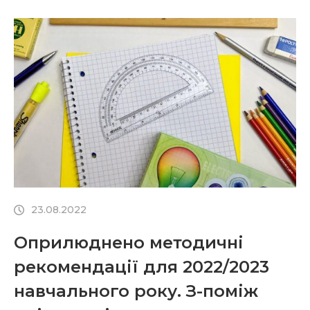
реформи української школи». Нагадаємо, угоду
щодо продовження реалізації проєкту
підписали Прем’єр-міністр України Денис
Шмигаль і Прем’єр-міністр Фінляндської
Республіки Санна Марін 26 травня 2022 року в
м. Києві. Згідно з угодою, роботу проєкту
продовжено […]
23.08.2022
Оприлюднено методичні
рекомендації для 2022/2023
навчального року. З-поміж