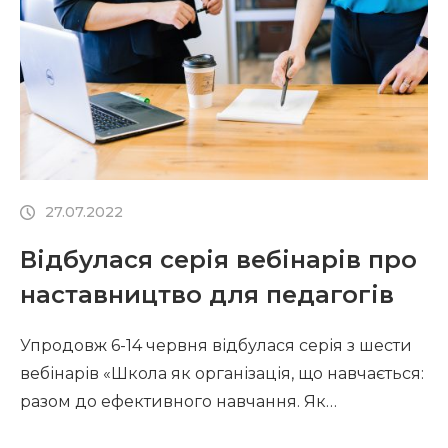
СПІЛЬНІ РИСИ МОДЕЛЬНИХ І НАВЧАЛЬНИХ
ПРОГРАМ На основі держстандарту
розробляються типова […]
27.07.2022
Відбулася серія вебінарів про
наставництво для педагогів
Упродовж 6-14 червня відбулася серія з шести
вебінарів «Школа як організація, що навчається:
разом до ефективного навчання. Як
наставники можуть допомогти вчителям як