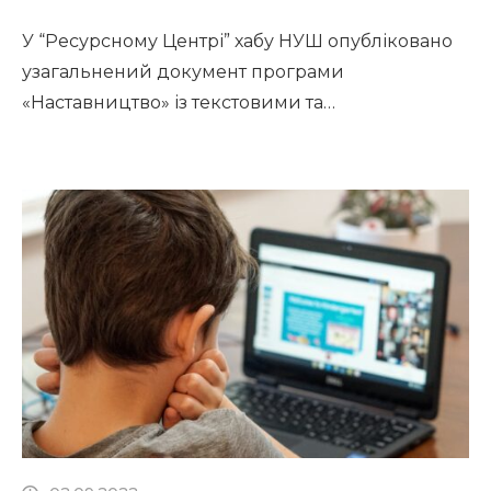
У “Ресурсному Центрі” хабу НУШ опубліковано
узагальнений документ програми
«Наставництво» із текстовими та
відеоматеріалами програми. Програму, яка
складалася з 15-ти вебінарів (1 кредит ЄКТС),
було проведено для викладачів закладів
післядипломної педагогічної освіти у червні
2022 року. Програма ознайомлює з
концепцією «Школа як організація, що
навчається» та основними завданнями
педагогів-наставників у формуванні та
впровадженні цієї концепції. […]