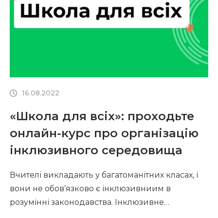
навіть не фахівець у певній галузі може його
розтлумачити. З іншого боку, працюючи […]
16.08.2022
«Школа для всіх»: проходьте
онлайн-курс про організацію
інклюзивного середовища
Вчителі викладають у багатоманітних класах, і
вони не обов’язково є інклюзивниим в
розумінні законодавства. Інклюзивне
середовище – це про комфортне навчання для