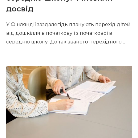
досвід
У Фінляндії заздалегідь планують перехід дітей
від дошкілля в початкову і з початкової в
середню школу. До так званого перехідного
періоду залучені всі – адміністрації шкіл, яка все
організовує, вчителі й учні, які можуть бути в
ролі консультантів, батьки, які ознайомлюються
з правилами переходу. Кожна школа складає
чіткий і детальний план перехідного періоду.
ПЛАН ПЕРЕХОДУ […]