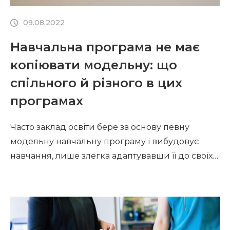
09.08.2022
Навчальна програма не має
копіювати модельну: що
спільного й різного в цих
програмах
Часто заклад освіти бере за основу певну
модельну навчальну програму і вибудовує
навчання, лише злегка адаптувавши її до своїх
потреб. Розібратися у відмінностях між
модельними та навчальними програмами
допомагали заступник директора Команди
підтримки реформ МОН України Роман Шиян і
експертка цієї команди Ірина Старагіна.