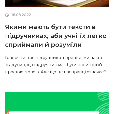
18.08.2022
Якими мають бути тексти в
підручниках, аби учні їх легко
сприймали й розуміли
Говорячи про підручникотворення, ми часто
згадуємо, що підручник має бути написаний
простою мовою. Але що це насправді означає?
«Написані простою мовою», пояснюють
доцентки Криворізького державного
педагогічного університету, кандидатки
педагогічних наук Олена Павлик та Людмила
Лисогор, – це підхід до створення тексту, коли