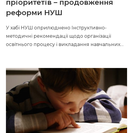
пріоритетів – продовження
реформи НУШ
У хабі НУШ оприлюднено Інструктивно-
методичні рекомендації щодо організації
освітнього процесу і викладання навчальних
предметів у закладах загальної середньої
освіти у 2022/2023 навчальному році. Із
документом можна ознайомитись за
покликанням. Рекомендації підготували
Міністерство освіти і науки України спільно з
Інститутом модернізації змісту освіти та
Інститутом педагогіки Національної академії
педагогічних наук України. Документ містить
рекомендації щодо викладання […]