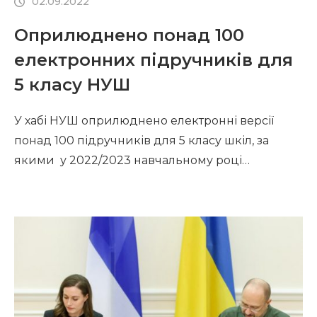
02.09.2022
Оприлюднено понад 100
електронних підручників для
5 класу НУШ
У хабі НУШ оприлюднено електронні версії
понад 100 підручників для 5 класу шкіл, за
якими у 2022/2023 навчальному році
починають упроваджувати новий Державний
стандарт базової середньої освіти та модельні
навчальні програми Нової української школи.
Дізнатись деталі про підручники і завантажити
їх можна за покликанням. На сайті розміщено
електронні версії підручників для таких освітніх
галузей: мовно-літературної, […]